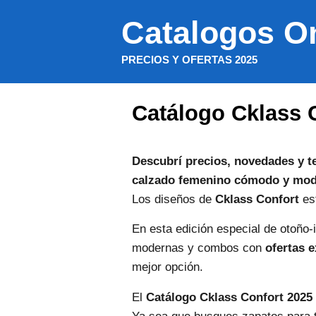
Saltar
Catalogos O
al
contenido
PRECIOS Y OFERTAS 2025
Catálogo Cklass 
Descubrí precios, novedades y t
calzado femenino cómodo y mo
Los diseños de
Cklass Confort
est
En esta edición especial de otoño-
modernas y combos con
ofertas e
mejor opción.
El
Catálogo Cklass Confort 2025