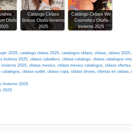
Andrea
Catálogo Cklass
Catálogo Cklass We
ort Otoño
Bolsos Otoño Invierno
Cosmetics Otoño
 2025
2025
Invierno 2025
mujer 2025
,
catalogo cklass 2025
,
catalogos cklass
,
cklass
,
cklass 2025
ss botines 2025
,
cklass caballero
,
cklass catalogo
,
cklass catalogos virt
s invierno 2025
,
cklass mexico
,
cklass mexico catalogos
,
cklass ofertas
5 catalogos
,
cklass outlet
,
cklass ropa
,
cklass shoes
,
ofertas en cklass
,
 Invierno 2025
o 2025