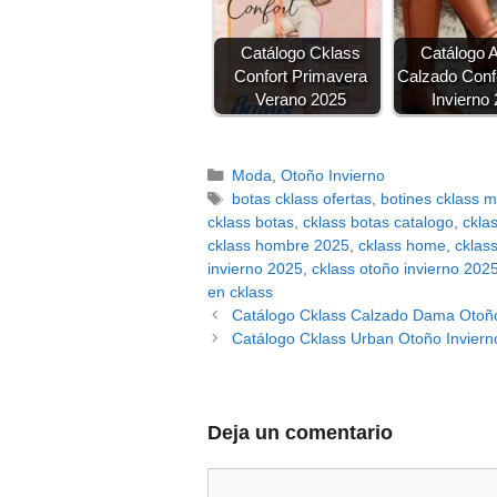
Catálogo Cklass
Catálogo 
Confort Primavera
Calzado Conf
Verano 2025
Invierno
Categorías
Moda
,
Otoño Invierno
Etiquetas
botas cklass ofertas
,
botines cklass 
cklass botas
,
cklass botas catalogo
,
ckla
cklass hombre 2025
,
cklass home
,
cklas
invierno 2025
,
cklass otoño invierno 202
en cklass
Catálogo Cklass Calzado Dama Otoño
Catálogo Cklass Urban Otoño Inviern
Deja un comentario
Comentario