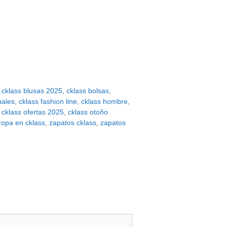
,
cklass blusas 2025
,
cklass bolsas
,
uales
,
cklass fashion line
,
cklass hombre
,
,
cklass ofertas 2025
,
cklass otoño
ropa en cklass
,
zapatos cklass
,
zapatos