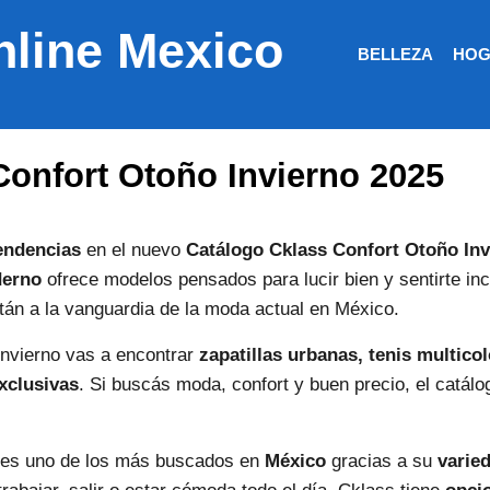
nline Mexico
BELLEZA
HOG
Confort Otoño Invierno 2025
endencias
en el nuevo
Catálogo Cklass Confort Otoño Inv
derno
ofrece modelos pensados para lucir bien y sentirte inc
án a la vanguardia de la moda actual en México.
invierno vas a encontrar
zapatillas urbanas, tenis multicol
xclusivas
. Si buscás moda, confort y buen precio, el catálo
es uno de los más buscados en
México
gracias a su
varied