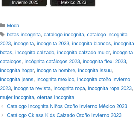
Invierno 2025
México 2023
Categorías
Moda
Etiquetas
botas incognita
,
catalogo incognita
,
catalogo incognita
2023
,
incognita
,
incognita 2023
,
incognita blancos
,
incognita
botas
,
incognita calzado
,
incognita calzado mujer
,
incognita
catalogos
,
incógnita catálogos 2023
,
incognita flexi 2023
,
incognita hogar
,
incognita hombre
,
incognita issuu
,
incognita jeans
,
incognita mexico
,
incognita otoño invierno
2023
,
incognita revista
,
incognita ropa
,
incognita ropa 2023
,
mujer incognita
,
ofertas incognita
Catalogo Incognita Niños Otoño Invierno México 2023
Catálogo Cklass Kids Calzado Otoño Invierno 2023