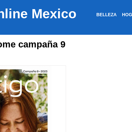
nline Mexico
BELLEZA
HOG
home campaña 9