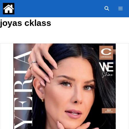
Saltar
al
contenido
joyas cklass
Menú