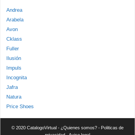
Andrea
Arabela
Avon
Cklass
Fuller
Ilusión
Impuls
Incognita
Jafra
Natura
Price Shoes
© 2020 CatalogoVirtual -
¿Quienes somos?
-
Politicas de
privacidad
-
Aviso legal