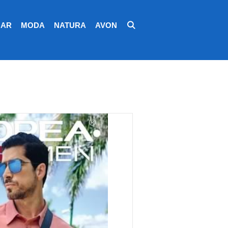
AR
MODA
NATURA
AVON