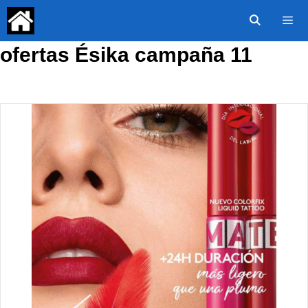
Saltar
al
contenido
ofertas Ésika campaña 11
Menú