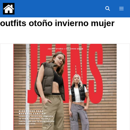
Saltar
al
contenido
outfits otoño invierno mujer
Menú