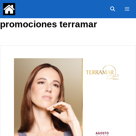
Saltar
al
contenido
promociones terramar
Menú