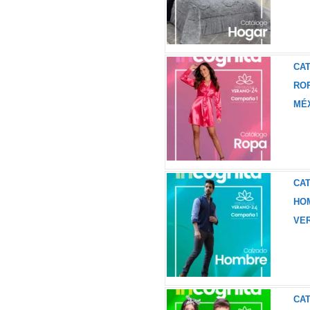
CA
RO
MÉX
CA
HO
VER
CA