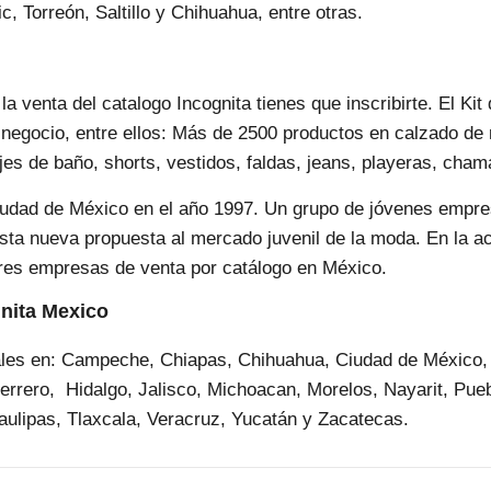
, Torreón, Saltillo y Chihuahua, entre otras.
 venta del catalogo Incognita tienes que inscribirte. El Kit
u negocio, entre ellos: Más de 2500 productos en calzado d
ajes de baño, shorts, vestidos, faldas, jeans, playeras, cha
iudad de México en el año 1997. Un grupo de jóvenes empre
esta nueva propuesta al mercado juvenil de la moda. En la a
res empresas de venta por catálogo en México.
nita Mexico
sales en: Campeche, Chiapas, Chihuahua, Ciudad de México,
rrero, Hidalgo, Jalisco, Michoacan, Morelos, Nayarit, Pue
aulipas, Tlaxcala, Veracruz, Yucatán y Zacatecas.