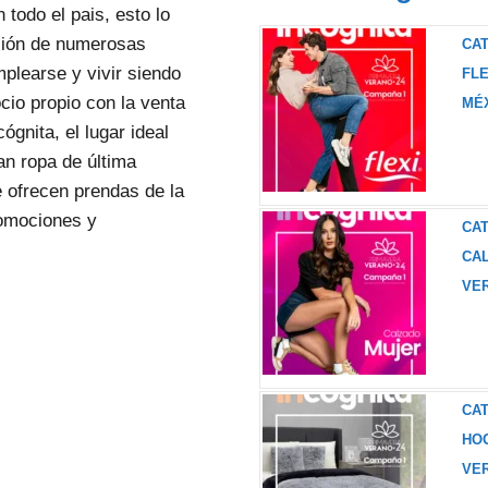
 todo el pais, esto lo
ación de numerosas
CA
plearse y vivir siendo
FL
cio propio con la venta
MÉX
ógnita, el lugar ideal
n ropa de última
e ofrecen prendas de la
romociones y
CA
CA
VER
CA
HO
VER