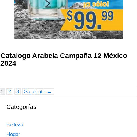
Catalogo Arabela Campaña 12 México
2024
Página
Página
Página
1
2
3
Siguiente
→
Categorías
Belleza
Hogar