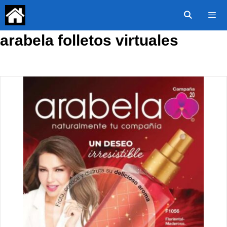
Saltar
al
contenido
arabela folletos virtuales
Menú