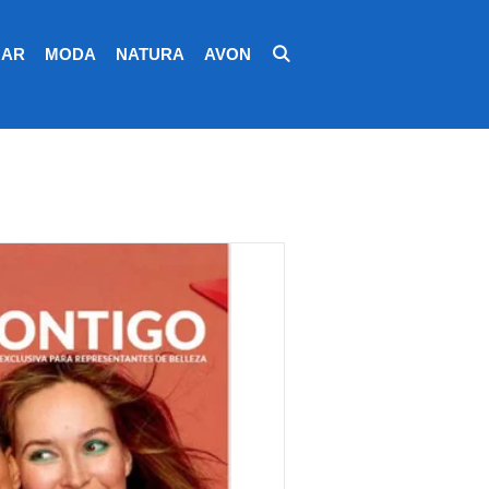
AR
MODA
NATURA
AVON