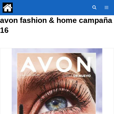
Saltar
al
contenido
avon fashion & home campaña
Menú
16