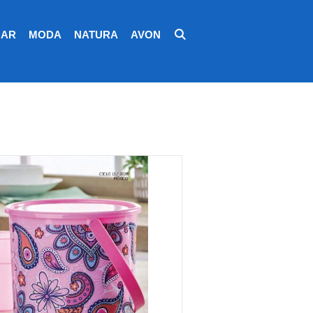
AR
MODA
NATURA
AVON