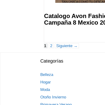
Catalogo Avon Fash
Campaña 8 Mexico 2
Página
Página
1
2
Siguiente
→
Categorías
Belleza
Hogar
Moda
Otoño Invierno
Primavera Verano