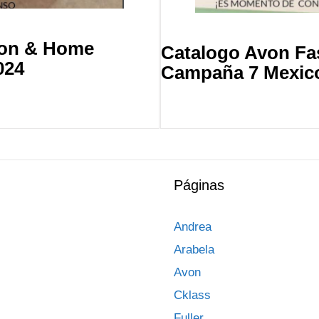
ion & Home
Catalogo Avon F
024
Campaña 7 Mexic
Páginas
Andrea
Arabela
Avon
Cklass
Fuller