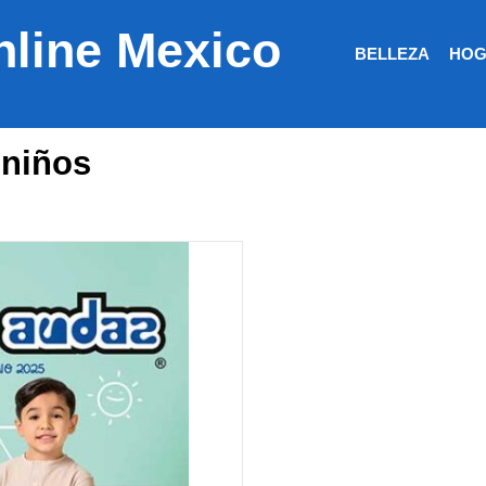
nline Mexico
BELLEZA
HOG
 niños