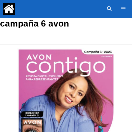
Saltar
al
contenido
campaña 6 avon
Menú