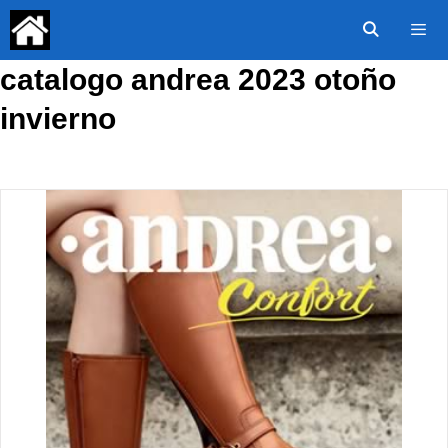
Saltar
al
contenido
catalogo andrea 2023 otoño
Menú
invierno