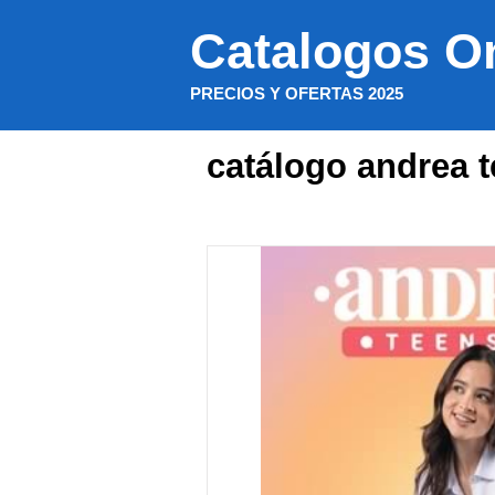
Saltar
Catalogos O
al
contenido
PRECIOS Y OFERTAS 2025
catálogo andrea 