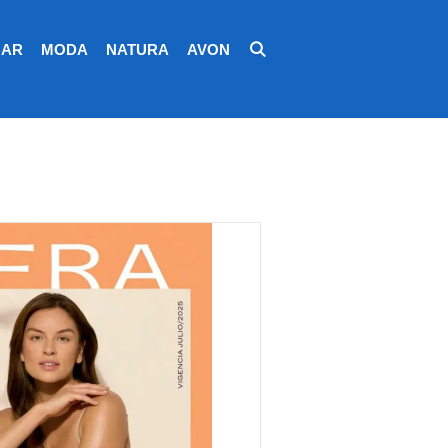
AR
MODA
NATURA
AVON