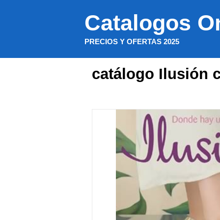
Saltar
Catalogos O
al
contenido
PRECIOS Y OFERTAS 2025
catálogo Ilusión