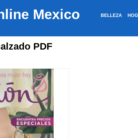
nline Mexico
BELLEZA
HOG
 calzado PDF