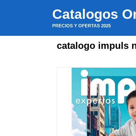
Saltar
Catalogos O
al
contenido
PRECIOS Y OFERTAS 2025
catalogo impuls 