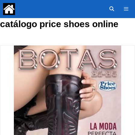
Saltar
al
contenido
catálogo price shoes online
Menú