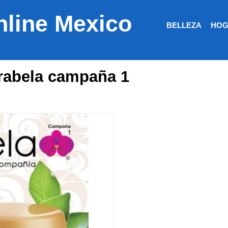
nline Mexico
BELLEZA
HOG
arabela campaña 1