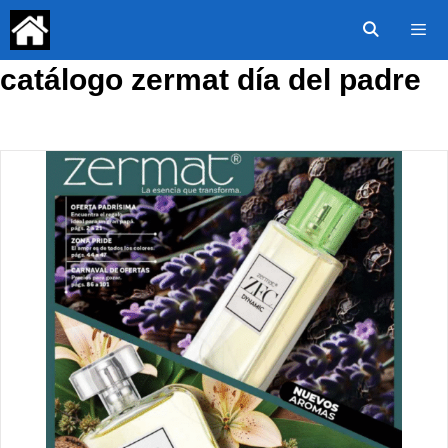
Saltar
al
contenido
catálogo zermat día del padre
Menú