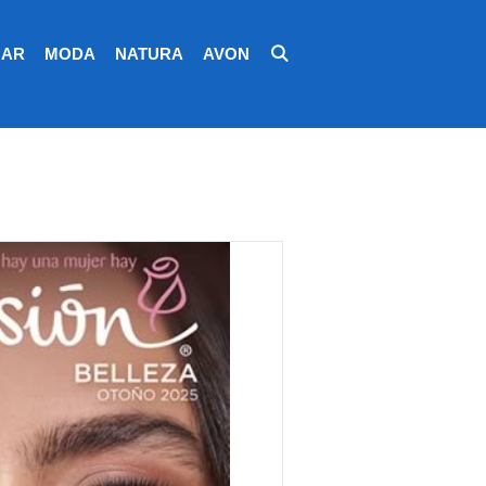
AR
MODA
NATURA
AVON