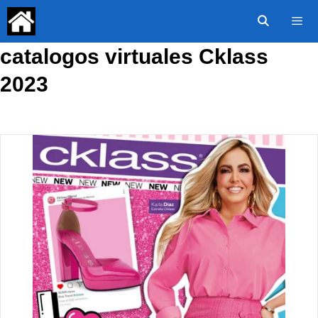
Saltar
al
contenido
catalogos virtuales Cklass
Menú
2023