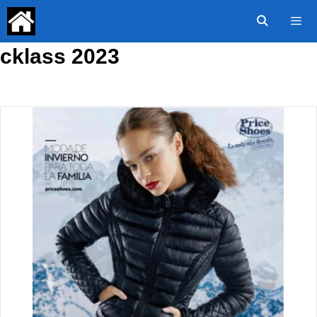
Saltar
al
contenido
cklass 2023
Menú