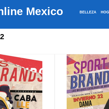
nline Mexico
BELLEZA
HOG
22