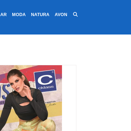
AR
MODA
NATURA
AVON