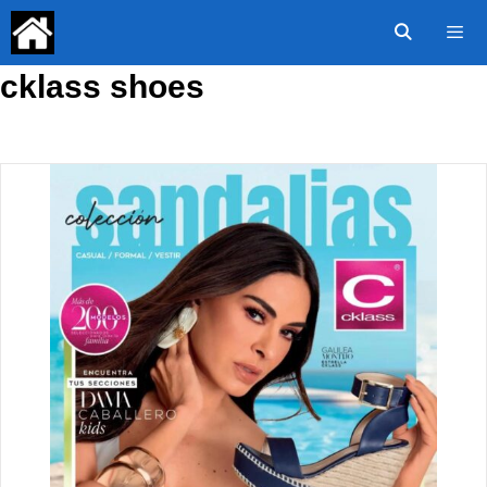
Saltar
al
contenido
cklass shoes
Menú