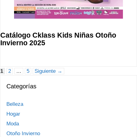
Catálogo Cklass Kids Niñas Otoño
Invierno 2025
Página
Página
Página
1
2
…
5
Siguiente
→
Categorías
Belleza
Hogar
Moda
Otoño Invierno