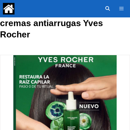
Saltar
al
contenido
cremas antiarrugas Yves
Menú
Rocher