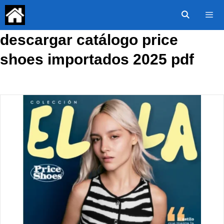
Saltar
al
contenido
descargar catálogo price
Menú
shoes importados 2025 pdf