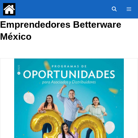
Saltar
al
contenido
Emprendedores Betterware
Menú
México