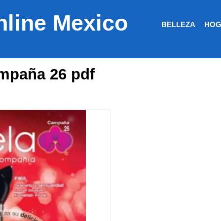
nline Mexico
BELLEZA
HOG
ampaña 26 pdf