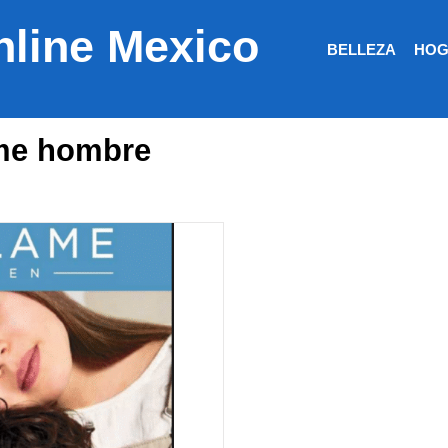
nline Mexico
BELLEZA
HOG
ame hombre