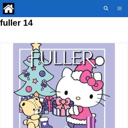
Saltar
al
contenido
fuller 14
Menú