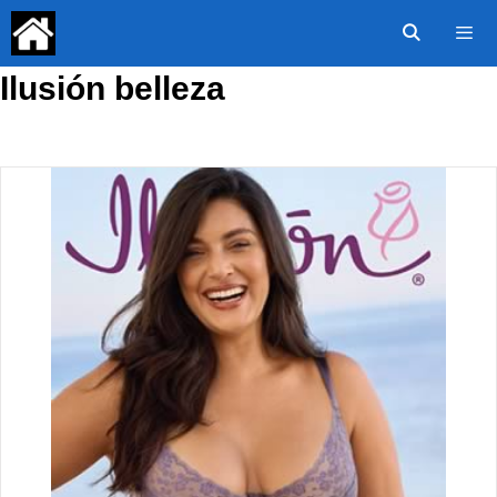
Saltar
al
contenido
Ilusión belleza
Menú