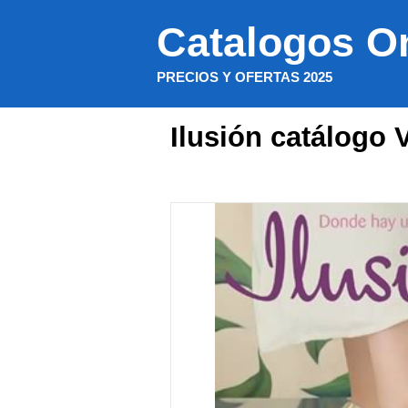
Saltar
Catalogos O
al
contenido
PRECIOS Y OFERTAS 2025
Ilusión catálogo 