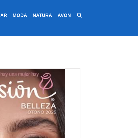
AR
MODA
NATURA
AVON