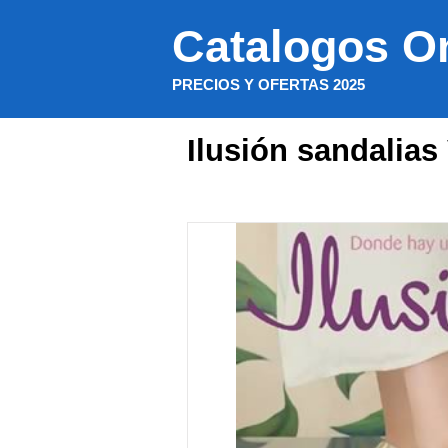
Saltar
Catalogos O
al
contenido
PRECIOS Y OFERTAS 2025
Ilusión sandalias