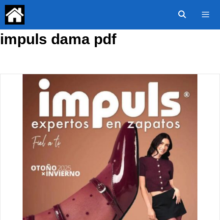
Saltar
al
contenido
impuls dama pdf
Menú