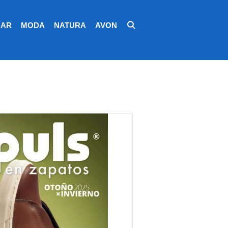
AR
MODA
NATURA
AVON