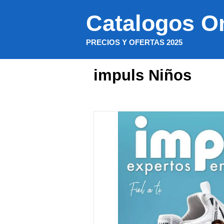
Saltar
Catalogos O
al
contenido
PRECIOS Y OFERTAS 2025
impuls Niños