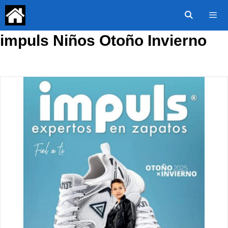
Saltar
al
contenido
impuls Niños Otoño Invierno
Menú