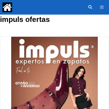
Saltar
al
contenido
impuls ofertas
Menú