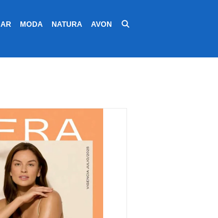
AR
MODA
NATURA
AVON