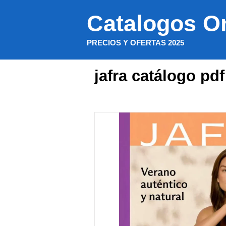
Saltar
Catalogos O
al
contenido
PRECIOS Y OFERTAS 2025
jafra catálogo pdf