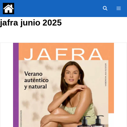
Saltar
al
contenido
jafra junio 2025
Menú