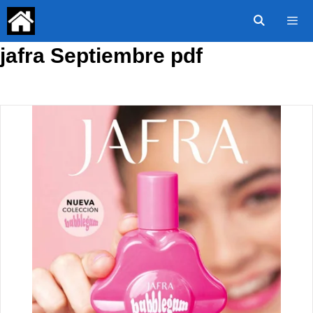
Saltar
al
contenido
jafra Septiembre pdf
Menú