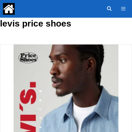
Saltar
al
contenido
levis price shoes
Menú