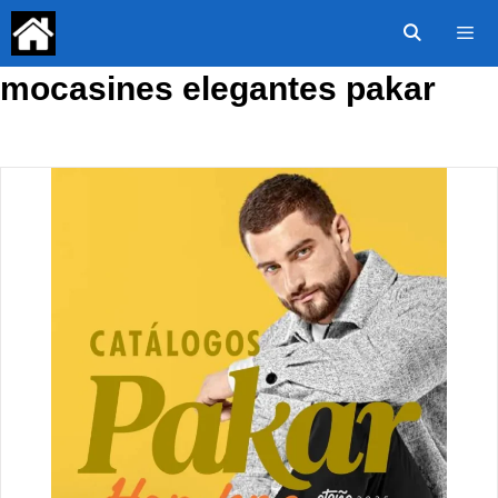
Saltar
al
contenido
mocasines elegantes pakar
Menú