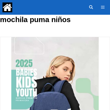
Saltar
al
contenido
mochila puma niños
Menú